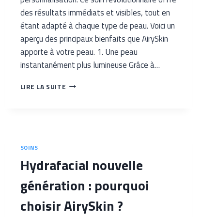
des résultats immédiats et visibles, tout en
étant adapté à chaque type de peau. Voici un
aperçu des principaux bienfaits que AirySkin
apporte à votre peau. 1. Une peau
instantanément plus lumineuse Grâce à…
LES
LIRE LA SUITE
BIENFAITS
DU
HYDRAFACIAL
AVEC
AIRYSKIN
SOINS
​Hydrafacial nouvelle
génération : pourquoi
choisir AirySkin ?