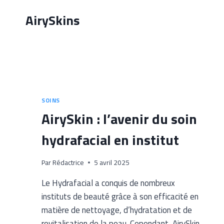
Aller
AirySkins
au
contenu
SOINS
AirySkin : l’avenir du soin
hydrafacial en institut
Par
Rédactrice
5 avril 2025
Le Hydrafacial a conquis de nombreux
instituts de beauté grâce à son efficacité en
matière de nettoyage, d’hydratation et de
revitalisation de la peau. Cependant, AirySkin,