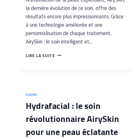
la dernière évolution de ce soin, offre des
résultats encore plus impressionnants. Grâce
à une technologie améliorée et une
personnalisation de chaque traitement.
AirySkin : le soin intelligent et…
AIRYSKIN
LIRE LA SUITE
:
L’AVENIR
DU
SOIN
HYDRAFACIAL
EN
SOINS
INSTITUT
​Hydrafacial : le soin
révolutionnaire AirySkin
pour une peau éclatante